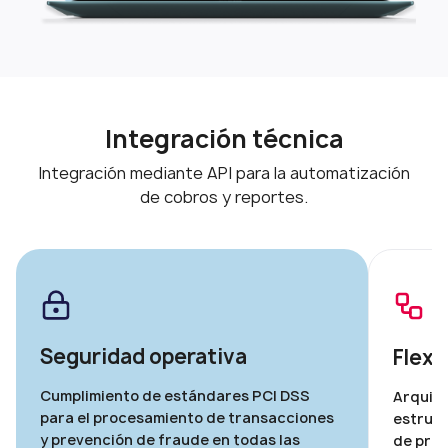
Integración técnica
Integración mediante API para la automatización
de cobros y reportes.
Seguridad operativa
Flexi
Cumplimiento de estándares PCI DSS
Arquite
para el procesamiento de transacciones
estruct
y prevención de fraude en todas las
de proc